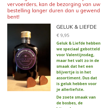
vervoerders, kan de bezorging van uw
bestelling langer duren dan u gewend
bent!
GELUK & LIEFDE
€ 9,95
Geluk & Liefde hebben
we speciaal gebotteld
voor Valentijnsdag,
maar het valt zo in de
smaak dat het een
blijvertje is in het
assortiment. Dus dat
is geluk hebben voor
je allerliefste.
De zoete smaak van
de bosbes, de