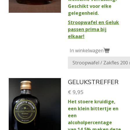
Geschikt voor elke
gelegenheid.
Stroopwafel en Geluk
passen prima bij
elkaar!
In winkelwagen
GELUKSTREFFER
€ 9,95
Het stoere kruidige,
een klein bittertje en
een
alcoholpercentage
van 14,5% maken deze