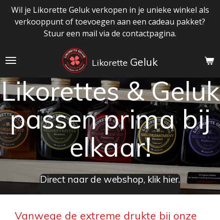
Wil je Likorette Geluk verkopen in je unieke winkel als
Ga
verkooppunt of toevoegen aan een cadeau pakket?
direct
Stuur een mail via de contactpagina.
naar
de
hoofdinhoud
Geluk
Likorette
Likorettes & Geluk
passen prima bij
elkaar!
Direct naar de webshop, klik hier.
Vanwege de extreme drukte bij onze